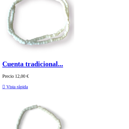
Cuenta tradicional...
Precio
12,00 €

Vista rápida