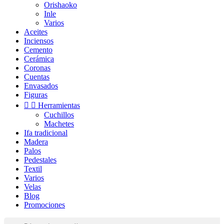
Orishaoko
Inle
Varios
Aceites
Inciensos
Cemento
Cerámica
Coronas
Cuentas
Envasados
Figuras


Herramientas
Cuchillos
Machetes
Ifa tradicional
Madera
Palos
Pedestales
Textil
Varios
Velas
Blog
Promociones