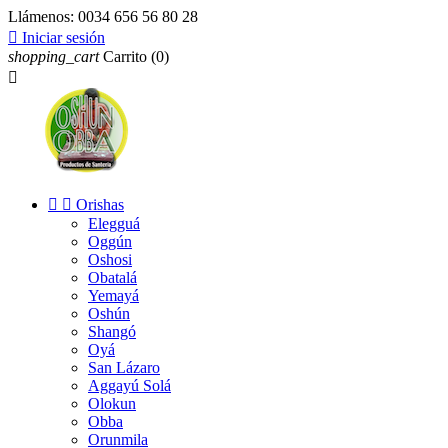
Llámenos:
0034 656 56 80 28

Iniciar sesión
shopping_cart
Carrito
(0)



Orishas
Elegguá
Oggún
Oshosi
Obatalá
Yemayá
Oshún
Shangó
Oyá
San Lázaro
Aggayú Solá
Olokun
Obba
Orunmila