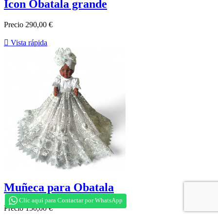
Icon Obatala grande
Precio
290,00 €

Vista rápida
Muñeca para Obatala
Clic aquí para Contactar por WhatsApp
Precio
150,00 €