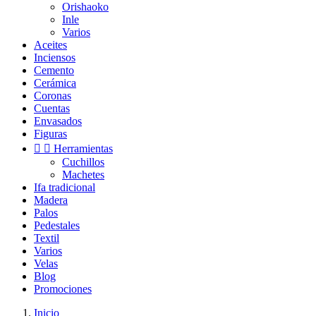
Orishaoko
Inle
Varios
Aceites
Inciensos
Cemento
Cerámica
Coronas
Cuentas
Envasados
Figuras


Herramientas
Cuchillos
Machetes
Ifa tradicional
Madera
Palos
Pedestales
Textil
Varios
Velas
Blog
Promociones
Inicio