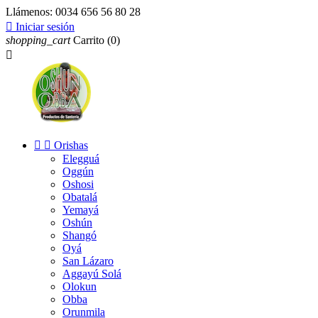
Llámenos:
0034 656 56 80 28

Iniciar sesión
shopping_cart
Carrito
(0)



Orishas
Elegguá
Oggún
Oshosi
Obatalá
Yemayá
Oshún
Shangó
Oyá
San Lázaro
Aggayú Solá
Olokun
Obba
Orunmila