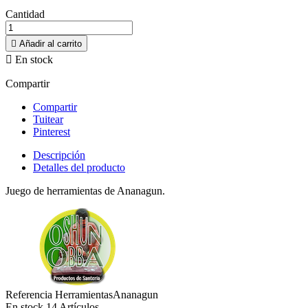
Cantidad

Añadir al carrito

En stock
Compartir
Compartir
Tuitear
Pinterest
Descripción
Detalles del producto
Juego de herramientas de Ananagun.
Referencia
HerramientasAnanagun
En stock
14 Artículos