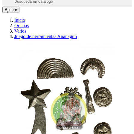
Buscar

Inicio
Orishas
Varios
Juego de herramientas Ananagun