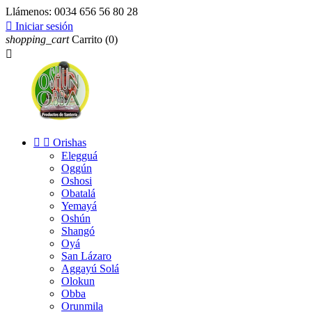
Llámenos:
0034 656 56 80 28

Iniciar sesión
shopping_cart
Carrito
(0)



Orishas
Elegguá
Oggún
Oshosi
Obatalá
Yemayá
Oshún
Shangó
Oyá
San Lázaro
Aggayú Solá
Olokun
Obba
Orunmila