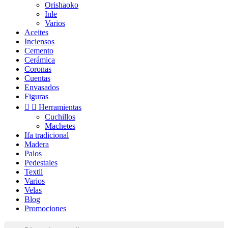
Orishaoko
Inle
Varios
Aceites
Inciensos
Cemento
Cerámica
Coronas
Cuentas
Envasados
Figuras


Herramientas
Cuchillos
Machetes
Ifa tradicional
Madera
Palos
Pedestales
Textil
Varios
Velas
Blog
Promociones